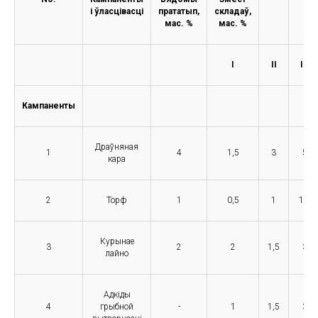
і ўласцівасці
прататып,
складаў,
мас. %
мас. %
I
II
III
Кампаненты
Драўняная
1
4
1,5
3
5
кара
2
Торф
1
0,5
1
1,5
Курынае
3
2
2
1,5
3
лайно
Адкіды
4
грыбной
-
1
1,5
3