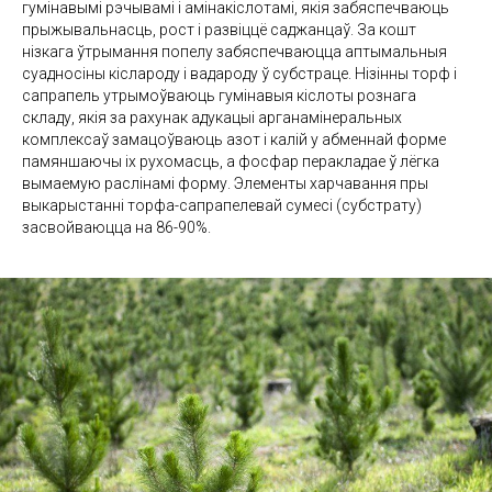
гумінавымі рэчывамі і амінакіслотамі, якія забяспечваюць
прыжывальнасць, рост і развіццё саджанцаў. За кошт
нізкага ўтрымання попелу забяспечваюцца аптымальныя
суадносіны кіслароду і вадароду ў субстраце. Нізінны торф і
сапрапель утрымоўваюць гумінавыя кіслоты рознага
складу, якія за рахунак адукацыі арганамінеральных
комплексаў замацоўваюць азот і калій у абменнай форме
памяншаючы іх рухомасць, а фосфар перакладае ў лёгка
вымаемую раслінамі форму. Элементы харчавання пры
выкарыстанні торфа-сапрапелевай сумесі (субстрату)
засвойваюцца на 86-90%.