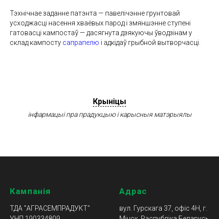
Тэхнічнае заданне патэнта — павелічэнне грунтовай
усходжасці насення хваёвых парод і змяншэнне ступені
гатовасці кампостаў — дасягнута дзякуючы ўводзінам у
склад кампосту
сапрапелю
і адкідаў грыбной вытворчасці.
Крыніцы
інфармацыі пра прадукцыю і карысныя матэрыялы
Кампанія
Адрас
ТДА "АГРАСЕМПРАДУКТ"
вул. Гурскага 37, офіс 4Н, г.
УНП
190334809
Мінск, Рэспубліка Беларусь