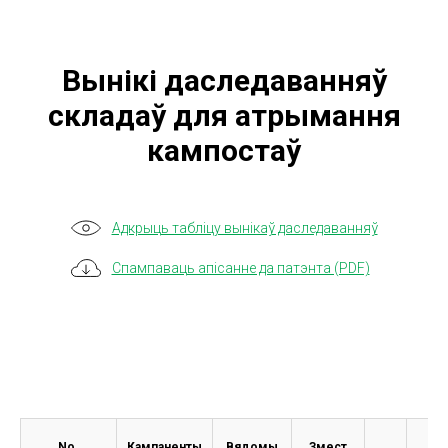
Вынікі даследаванняў
складаў для атрымання
кампостаў
Адкрыць табліцу вынікаў даследаванняў
Спампаваць апісанне да патэнта (PDF)
No.
Кампаненты
Вядомы
Змест