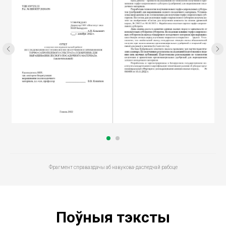
Фрагмент справаздачы аб навукова-даследчай рабоце
Поўныя тэксты