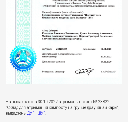
На вынаходства 30.10.2022 атрыманы патэнт № 23822
"Склад для атрымання кампосту на грунце драўнянай кары",
выдадзены
ДУ "НЦІУ"
.