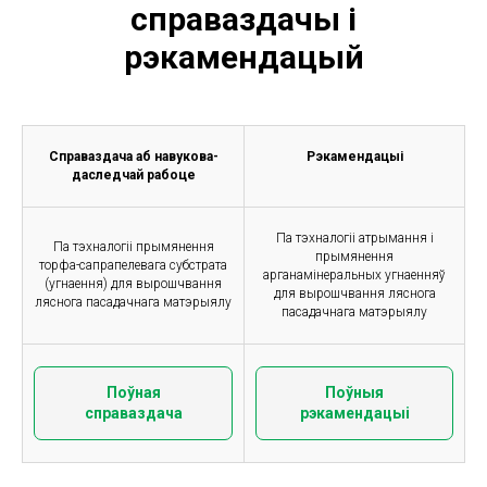
справаздачы і
рэкамендацый
Справаздача аб навукова-
Рэкамендацыі
даследчай рабоце
Па тэхналогіі атрымання і
Па тэхналогіі прымянення
прымянення
торфа-сапрапелевага субстрата
арганамінеральных угнаенняў
(угнаення) для вырошчвання
для вырошчвання ляснога
ляснога пасадачнага матэрыялу
пасадачнага матэрыялу
Поўная
Поўныя
справаздача
рэкамендацыі