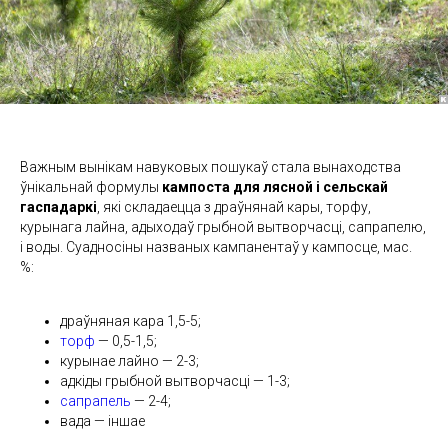
Важным вынікам навуковых пошукаў стала вынаходства
ўнікальнай формулы
кампоста для лясной і сельскай
гаспадаркі
, які складаецца з драўнянай кары, торфу,
курынага лайна, адыходаў грыбной вытворчасці, сапрапелю,
і воды. Суадносіны названых кампанентаў у кампосце, мас.
%:
драўняная кара 1,5-5;
торф
— 0,5-1,5;
курынае лайно — 2-3;
адкіды грыбной вытворчасці — 1-3;
сапрапель
— 2-4;
вада — іншае