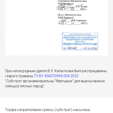
Пры непасрэдным удзеле В.У. Капыткова былі распрацаваны
і зарэгістраваны
ТУ BY 400070994.009-2022
"Субстрат арганамінеральны "Фертырыз" для вырошчвання
сеянцоў лясных парод".
Торфа-сапрапелевая сумесь (субстрат) насычана