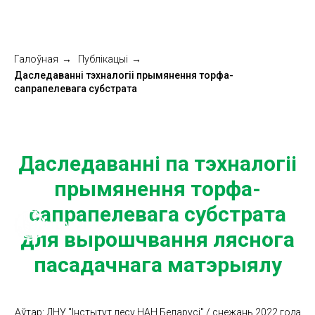
Галоўная
→
Публікацыі
→
Даследаванні тэхналогіі прымянення торфа-
сапрапелевага субстрата
Даследаванні па тэхналогіі
прымянення торфа-
сапрапелевага субстрата
для вырошчвання ляснога
пасадачнага матэрыялу
Аўтар: ДНУ "Інстытут лесу НАН Беларусі" / снежань 2022 года