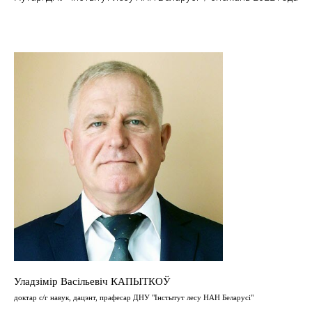
Уладзімір Васільевіч КАПЫТКОЎ
доктар с/г навук, дацэнт, прафесар ДНУ "Інстытут лесу НАН Беларусі"