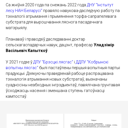
Са жніўня 2020 года па снежань 2022 года
ДНУ "Інстытут
лесу НАН Беларусі"
правяло навукова-даследчую работу па
тэхналогіі атрымання і прымянення торфа-сапрапелевага
субстрата для вырошчвання ляснога пасадачнага
матэрыялу.
Планаваў і праводзіў даследаванні доктар
сельскагаспадарчых навук, дацэнт, прафесар
Уладзімір
Васільевіч Капыткоў
.
У 2021 годзе ў
ДЛУ "Брэсцкі лясгас"
і
ДДЛУ "Кобрынскі
вопытны лясгас"
былі пастаўлены першыя вопытныя партыі
прадукцыі. Дзякуючы праведзенай рабоце распрацавана
тэхналогія атрымання новых субстратаў, вызначаны
суадносіны неабходных інгрэдыентаў, павялічана грунтавая
ўсходжасць насення і зменшана ступень гатоўнасці
кампостаў.