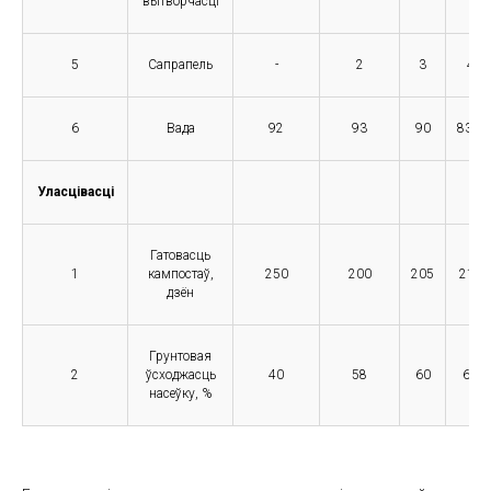
вытворчасці
5
Сапрапель
-
2
3
4
6
Вада
92
93
90
83,5
Уласцівасці
Гатовасць
1
кампостаў,
250
200
205
210
дзён
Грунтовая
2
ўсходжасць
40
58
60
62
насеўку, %