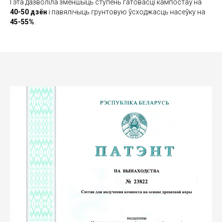
Гэта дазволіла зменшыць ступень гатовасці кампостаў на
40-50 дзён
і павялічыць грунтовую ўсходжасць насеўку на
45-55%
.