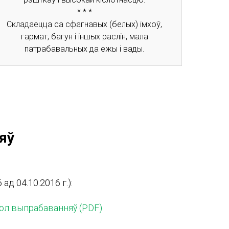
* * *
Складаецца са сфагнавых (белых) імхоў,
гармат, багун і іншых раслін, мала
патрабавальных да ежы і вады.
яў
ад 04.10.2016 г.):
ол выпрабаванняў (PDF)