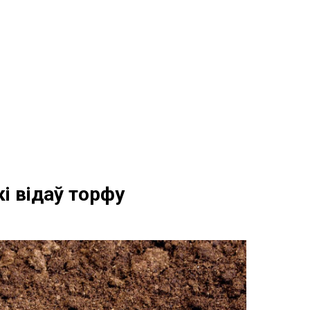
і відаў торфу