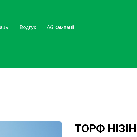
кацыі
Водгукі
Аб кампаніі
ТОРФ НІЗІ