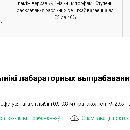
паміж верхавым і нізінным торфамі. Ступень
раскладання раслінных рэшткаў вагаецца ад
я
25 да 40%
,
ынікі лабараторных выпрабаванн
у, узятага з глыбіні 0,5-0,8 м (пратакол ісп. № 23.5-16 
пратакола выпрабаванняў
Спампаваць пратак