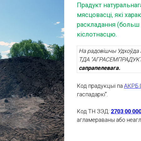
Прадукт натуральнаг
мясцовасці, які хар
раскладання (больш з
кіслотнасцю.
На радовішчы Удхоўда 
ТДА "АГРАСЕМПРАДУКТ
сапрапелевага.
Код прадукцыі па
АКРБ 
гаспадаркі".
Код ТН ЗЭД:
2703 00 000
агламераваны або неаг