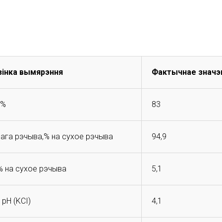
зінка вымярэння
Фактычнае значэ
,%
83
нага рэчыва,% на сухое рэчыва
94,9
% на сухое рэчыва
5,1
 pH (KCI)
4,1