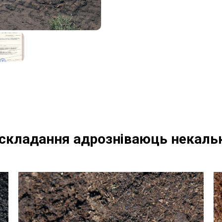
аскладання адрозніваюць некальк