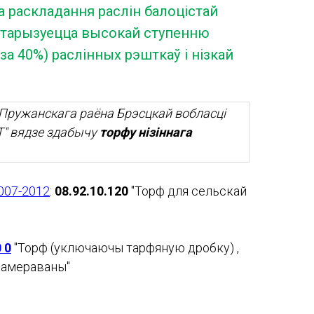
а раскладання раслін балоцістай
актарызуецца высокай ступенню
а 40%) раслінных рэшткаў і нізкай
Пружанскага раёна Брэсцкай вобласці
" вядзе здабычу
торфу нізіннага
007-2012
:
08.92.10.120
"Торф для сельскай
 0
"Торф (уключаючы тарфяную дробку) ,
ламераваны"