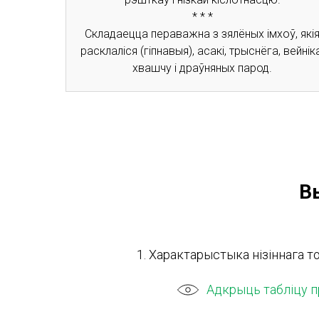
* * *
Складаецца пераважна з зялёных імхоў, які
расклаліся (гіпнавыя), асакі, трыснёга, вейніка
хвашчу і драўняных парод.
В
1. Характарыстыка нізіннага торф
Адкрыць табліцу 