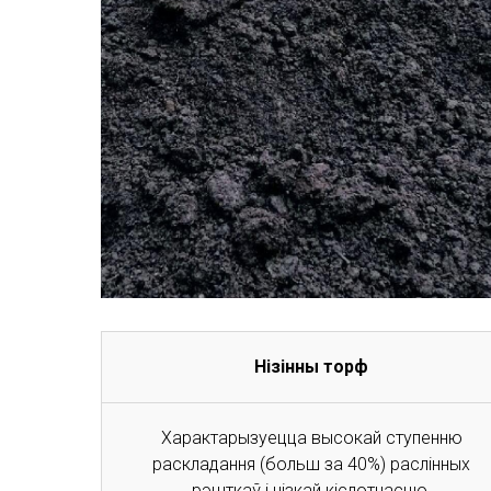
Нізінны торф
Характарызуецца высокай ступенню
раскладання (больш за 40%) раслінных
рэшткаў і нізкай кіслотнасцю.