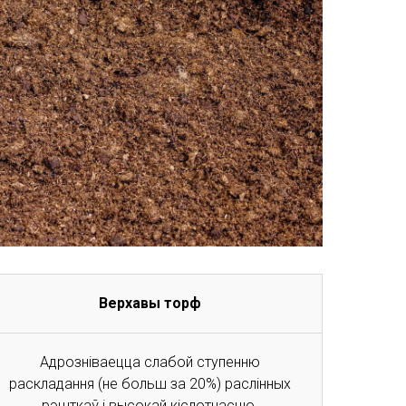
Верхавы торф
Адрозніваецца слабой ступенню
раскладання (не больш за 20%) раслінных
рэшткаў і высокай кіслотнасцю.