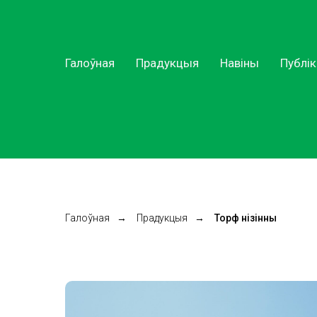
Галоўная
Прадукцыя
Навіны
Публі
Галоўная
→
Прадукцыя
→
Торф нізінны