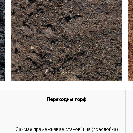
Пераходны торф
Займае прамежкавае становішча (праслойка)