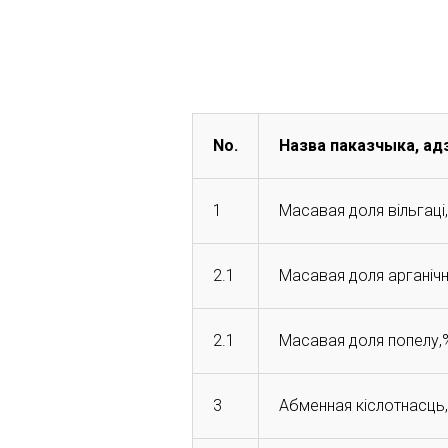
No.
Назва паказчыка, ад
1
Масавая доля вільгаці
2.1
Масавая доля арганіч
2.1
Масавая доля попелу,
3
Абменная кіслотнасць,