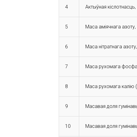
4
Актыўная кіслотнасць, 
5
Маса аміячнага азоту, 
6
Маса нітратнага азоту,
7
Маса рухомага фосфару
8
Маса рухомага калію (
9
Масавая доля гумінав
10
Масавая доля гумінавы