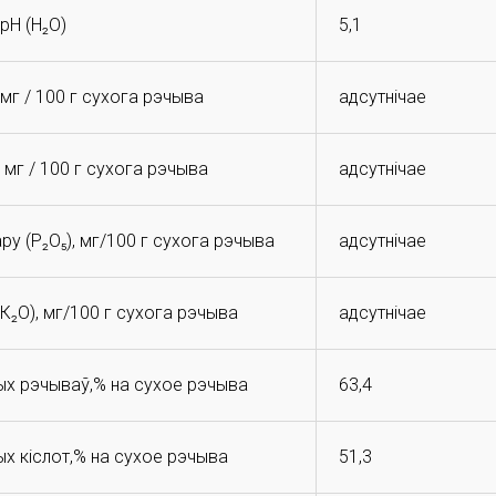
pH (Н₂O)
5,1
мг / 100 г сухога рэчыва
адсутнічае
 мг / 100 г сухога рэчыва
адсутнічае
 (P₂O₅), мг/100 г сухога рэчыва
адсутнічае
К₂O), мг/100 г сухога рэчыва
адсутнічае
ых рэчываў,% на сухое рэчыва
63,4
х кіслот,% на сухое рэчыва
51,3