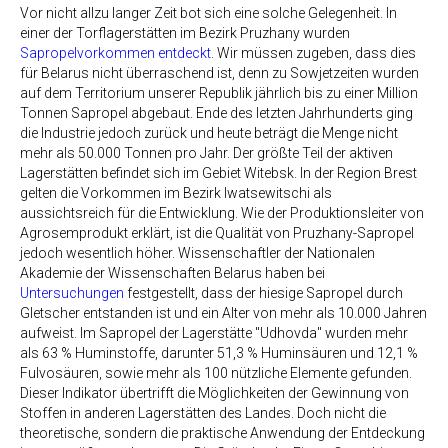
Vor nicht allzu langer Zeit bot sich eine solche Gelegenheit. In
einer der Torflagerstätten im Bezirk Pruzhany wurden
Sapropelvorkommen entdeckt
. Wir müssen zugeben, dass dies
für Belarus nicht überraschend ist, denn zu Sowjetzeiten wurden
auf dem Territorium unserer Republik jährlich bis zu einer Million
Tonnen Sapropel abgebaut. Ende des letzten Jahrhunderts ging
die Industrie jedoch zurück und heute beträgt die Menge nicht
mehr als 50.000 Tonnen pro Jahr. Der größte Teil der aktiven
Lagerstätten befindet sich im Gebiet Witebsk. In der Region Brest
gelten die Vorkommen im Bezirk Iwatsewitschi als
aussichtsreich für die Entwicklung. Wie der Produktionsleiter von
Agrosemprodukt erklärt, ist die Qualität von Pruzhany-Sapropel
jedoch wesentlich höher. Wissenschaftler der Nationalen
Akademie der Wissenschaften Belarus haben bei
Untersuchungen
festgestellt, dass der hiesige Sapropel durch
Gletscher entstanden ist und ein Alter von mehr als 10.000 Jahren
aufweist. Im Sapropel der Lagerstätte "Udhovda" wurden mehr
als 63 % Huminstoffe, darunter 51,3 % Huminsäuren und 12,1 %
Fulvosäuren, sowie mehr als 100 nützliche Elemente gefunden.
Dieser Indikator übertrifft die Möglichkeiten der Gewinnung von
Stoffen in anderen Lagerstätten des Landes. Doch nicht die
theoretische, sondern die praktische Anwendung der Entdeckung