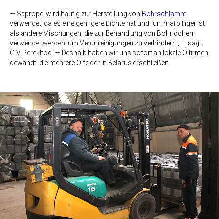
— Sapropel wird häufig zur Herstellung von
Bohrschlamm
verwendet, da es eine geringere Dichte hat und fünfmal billiger ist
als andere Mischungen, die zur Behandlung von Bohrlöchern
verwendet werden, um Verunreinigungen zu verhindern", — sagt
G.V. Perekhod. — Deshalb haben wir uns sofort an lokale Ölfirmen
gewandt, die mehrere Ölfelder in Belarus erschließen.