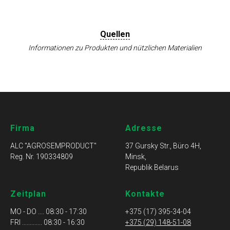
Quellen
Informationen zu Produkten und nützlichen Materialien
Firma
Adresse
ALC "AGROSEMPRODUCT"
37 Gursky Str., Büro 4Н,
Reg. Nr.
190334809
Minsk,
Republik Belarus
Zeitplan
Kontakte
MO - DO .... 08:30 - 17:30
+375 (17) 395-34-04
FRI ............. 08:30 - 16:30
+375 (29) 148-51-08