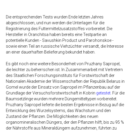
Die entsprechenden Tests wurden Ende letzten Jahres
abgeschlossen, und nun werden die Unterlagen für die
Registrierung des Futtermittelzusatzstoffes vorbereitet. Die
Hersteller in Oranchitsa haben bereits eine Testpartie an
potentielle Kunden - Savushkin Product und Parohonskoe -
sowie einen Teil an russische Viehzüchter versandt, die Interesse
an einer dauerhaften Belieferung bekundet haben.
Es gibt noch eine weitere Besonderheit von Pruzhany Sapropel,
die leichter zu beherrschen ist. In Zusammenarbeit mit Vertretern
des Staatlichen Forschungsinstituts für Forstwirtschaft der
Nationalen Akademie der Wissenschaften der Republik Belarus in
Gomel wurde der Einsatz von Sapropel im Pflanzenbau auf der
Grundlage der Versuchsforstwirtschaft in Kobrin
getestet
. Für die
Baumsetzlinge wurden mehrere Düngemitteltypen vorbereitet.
Pruzhany Sapropel lieferte die besten Ergebnisse in Bezug auf die
Entwicklung des Wurzelsystems, das Wachstum und den
Zustand der Pflanzen. Die Möglichkeiten des neuen
organomineralischen Düngers, der den Pflanzen hilft, bis zu 95 %
der Nährstoffe aus Mineraldüngern aufzunehmen, führten zu