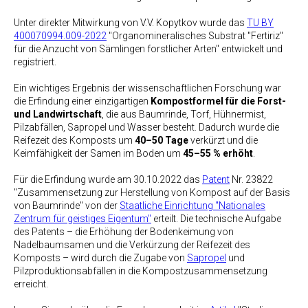
Unter direkter Mitwirkung von V.V. Kopytkov wurde das
TU BY
400070994.009-2022
"Organomineralisches Substrat "Fertiriz"
für die Anzucht von Sämlingen forstlicher Arten" entwickelt und
registriert.
Ein wichtiges Ergebnis der wissenschaftlichen Forschung war
die Erfindung einer einzigartigen
Kompostformel für die Forst-
und Landwirtschaft
, die aus Baumrinde, Torf, Hühnermist,
Pilzabfällen, Sapropel und Wasser besteht. Dadurch wurde die
Reifezeit des Komposts um
40–50 Tage
verkürzt und die
Keimfähigkeit der Samen im Boden um
45–55 % erhöht
.
Für die Erfindung wurde am 30.10.2022 das
Patent
Nr. 23822
"Zusammensetzung zur Herstellung von Kompost auf der Basis
von Baumrinde" von der
Staatliche Einrichtung "Nationales
Zentrum für geistiges Eigentum"
erteilt. Die technische Aufgabe
des Patents – die Erhöhung der Bodenkeimung von
Nadelbaumsamen und die Verkürzung der Reifezeit des
Komposts – wird durch die Zugabe von
Sapropel
und
Pilzproduktionsabfällen in die Kompostzusammensetzung
erreicht.