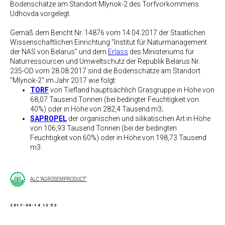
Bodenschätze am Standort Mlynok-2 des Torfvorkommens
Udhovda vorgelegt.
Gemäß dem Bericht Nr. 14876 vom 14.04.2017 der Staatlichen
Wissenschaftlichen Einrichtung "Institut für Naturmanagement
der NAS von Belarus" und dem
Erlass
des Ministeriums für
Naturressourcen und Umweltschutz der Republik Belarus Nr.
235-OD vom 28.08.2017 sind die Bodenschätze am Standort
"Mlynok-2" im Jahr 2017 wie folgt:
TORF
von Tiefland hauptsächlich Grasgruppe in Höhe von
68,07 Tausend Tonnen (bei bedingter Feuchtigkeit von
40%) oder in Höhe von 282,4 Tausend m3;
SAPROPEL
der organischen und silikatischen Art in Höhe
von 106,93 Tausend Tonnen (bei der bedingten
Feuchtigkeit von 60%) oder in Höhe von 198,73 Tausend
m3.
ALC "AGROSEMPRODUCT"
2017-04-14 13:53